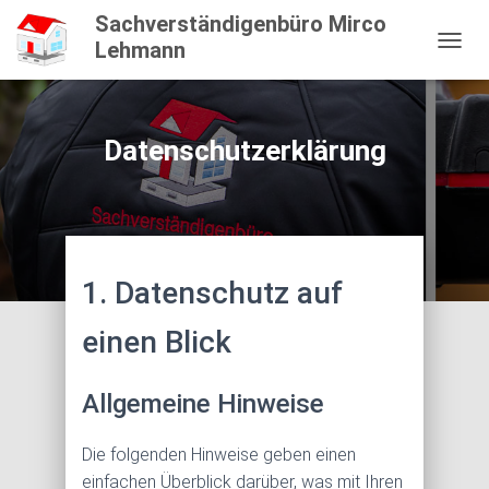
Sachverständigenbüro Mirco
Lehmann
N
A
V
I
G
Datenschutzerklärung
A
T
I
O
N
U
1. Datenschutz auf
M
S
C
einen Blick
H
A
L
Allgemeine Hinweise
T
E
N
Die folgenden Hinweise geben einen
einfachen Überblick darüber, was mit Ihren