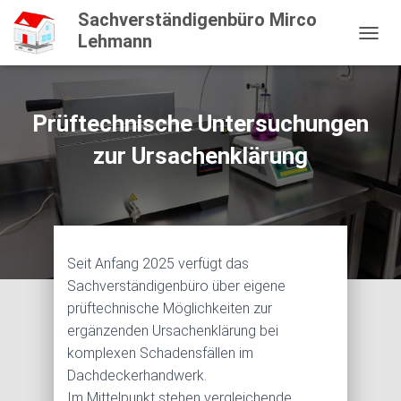
Sachverständigenbüro Mirco
Lehmann
N
A
V
I
G
Prüftechnische Untersuchungen
A
T
zur Ursachenklärung
I
O
N
U
M
S
Seit Anfang 2025 verfügt das
C
Sachverständigenbüro über eigene
H
A
prüftechnische Möglichkeiten zur
L
ergänzenden Ursachenklärung bei
T
komplexen Schadensfällen im
E
N
Dachdeckerhandwerk.
Im Mittelpunkt stehen vergleichende